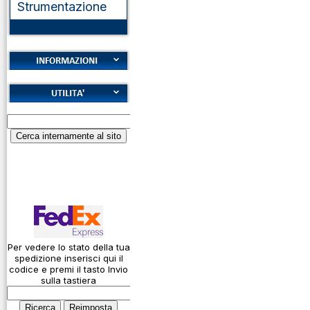
Strumentazione
Cookies
Diritto di recesso
Alfabeto Fonetico
Garanzie
ICAO
Informativa sulla
Calcolatore
privacy
attenuazione cavi
coassiali
Spedizioni
Codice Q
Come si usa un
cavo
Per vedere lo stato della tua
spedizione inserisci qui il
Connessioni
codice e premi il tasto Invio
microfoniche
sulla tastiera
Cosa è l' ADS-B