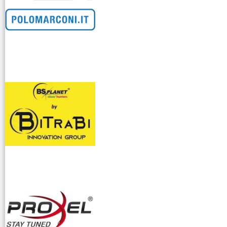
venditllari gps
i