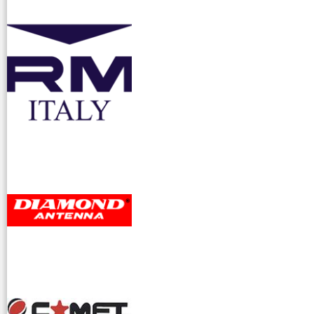
accessori ra
dioamatori