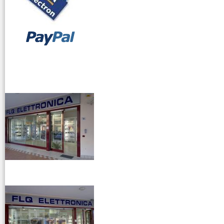
vendita ricetrasmettitori
venditaricetrsmittenti