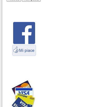
Montaggio
connettori
Parliamo di
antenne e cavi
Servizio
Radioelettrico
Marittimo