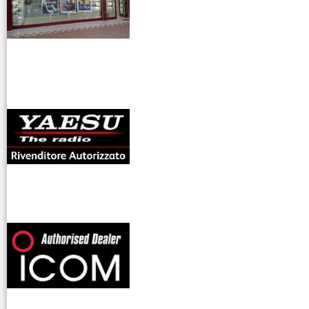
antenne rdioama
riali
offerte radioamatori