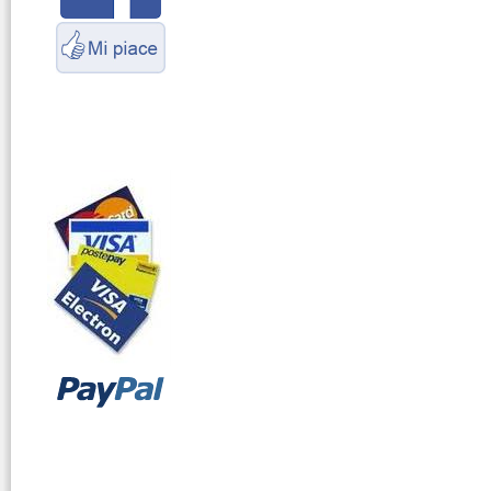
Marittimo
vendita ricetrasmettitori