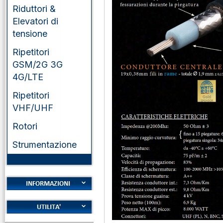
Riduttori &
Elevatori di
tensione
Ripetitori
GSM/2G 3G
4G/LTE
Ripetitori
VHF/UHF
Rotori
Strumentazione
Cookies
Diritto di recesso
Alfabeto Fonetico