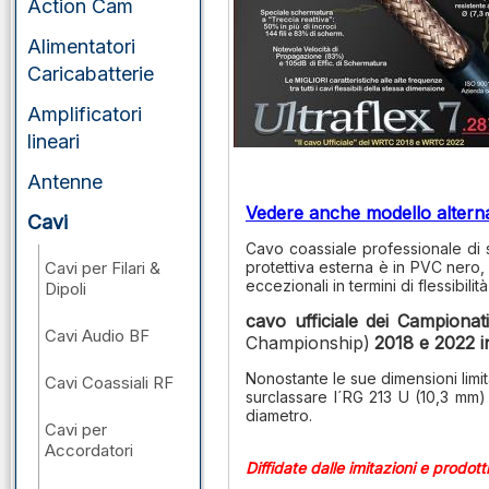
Action Cam
Alimentatori
Caricabatterie
Amplificatori
lineari
Antenne
Vedere anche modello altern
Cavi
Cavo coassiale professionale di st
Cavi per Filari &
protettiva esterna è in PVC nero, 
eccezionali in termini di flessibili
Dipoli
cavo ufficiale dei Campion
Cavi Audio BF
Championship)
2018 e 2022 in
Nonostante le sue dimensioni limi
Cavi Coassiali RF
surclassare l´RG 213 U (10,3 mm)
diametro.
Cavi per
Accordatori
Diffidate dalle imitazioni e prodotti 