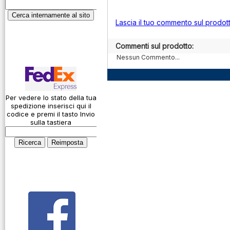
Garanzie
ICAO
Lascia il tuo commento sul prodot
Informativa sulla
Calcolatore
privacy
attenuazione cavi
Commenti sul prodotto:
coassiali
Spedizioni
Nessun Commento...
Codice Q
Come si usa un
cavo
Per vedere lo stato della tua
spedizione inserisci qui il
Connessioni
codice e premi il tasto Invio
microfoniche
sulla tastiera
Cosa è l' ADS-B
Montaggio
connettori
Parliamo di
antenne e cavi
Servizio
Radioelettrico