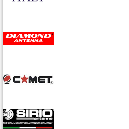
accessori ra
dioamatori