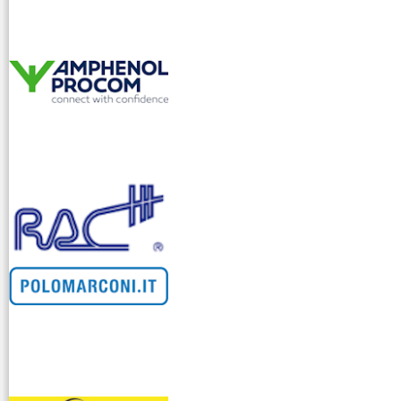
venditllari gps
i