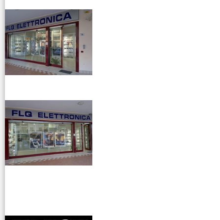
venditaricetrsmittenti
antenne rdioama
riali