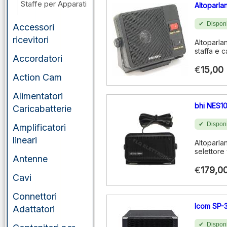
Staffe per Apparati
Altoparl
Disponi
Accessori
ricevitori
Altoparla
staffa e 
Accordatori
€
15,00
Action Cam
Alimentatori
bhi NES1
Caricabatterie
Disponi
Amplificatori
lineari
Altoparla
selettore 
Antenne
€
179,0
Cavi
Connettori
Icom SP-
Adattatori
Disponi