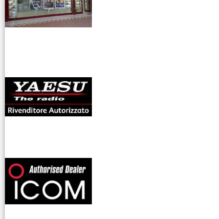
antenne rdioama
riali
offerte radioamatori