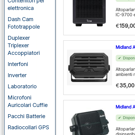
Contenitori per
elettronica
Altoparla
IC-9700 
Dash Cam
€
159,0
Fototrappole
Duplexer
Triplexer
Midland 
Accoppiatori
Disponi
Interfoni
Altoparla
ambienti 
Inverter
€
35,00
Laboratorio
Microfoni
Auricolari Cuffie
Midland 
Pacchi Batterie
Disponi
Radiocollari GPS
Altoparlan
disinserib