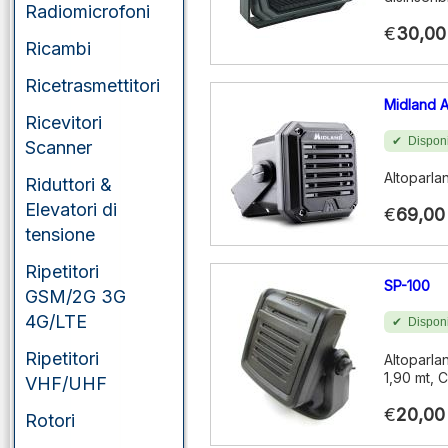
Radiomicrofoni
€
30,00
Ricambi
Ricetrasmettitori
Midland 
Ricevitori
Disponi
Scanner
Altoparla
Riduttori &
Elevatori di
€
69,00
tensione
Ripetitori
SP-100
GSM/2G 3G
4G/LTE
Disponi
Ripetitori
Altoparla
1,90 mt, 
VHF/UHF
€
20,00
Rotori