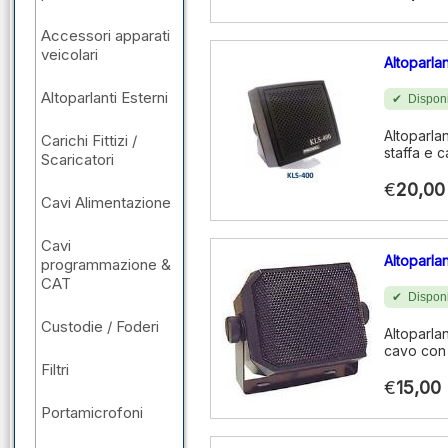
Accessori apparati
veicolari
Altoparla
Altoparlanti Esterni
Disponi
Altoparla
Carichi Fittizi /
staffa e 
Scaricatori
€
20,00
Cavi Alimentazione
Cavi
Altoparla
programmazione &
CAT
Disponi
Custodie / Foderi
Altoparla
cavo con 
Filtri
€
15,00
Portamicrofoni