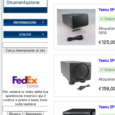
Strumentazione
Yaesu SP
Disponi
Altoparla
Cookies
991A
Diritto di recesso
Alfabeto Fonetico
€
125,0
Garanzie
ICAO
Informativa sulla
Calcolatore
privacy
Yaesu SP
attenuazione cavi
coassiali
Spedizioni
Disponi
Codice Q
Altoparla
Come si usa un
€
159,0
cavo
Per vedere lo stato della tua
spedizione inserisci qui il
Connessioni
codice e premi il tasto Invio
microfoniche
sulla tastiera
Yaesu SP
Cosa è l' ADS-B