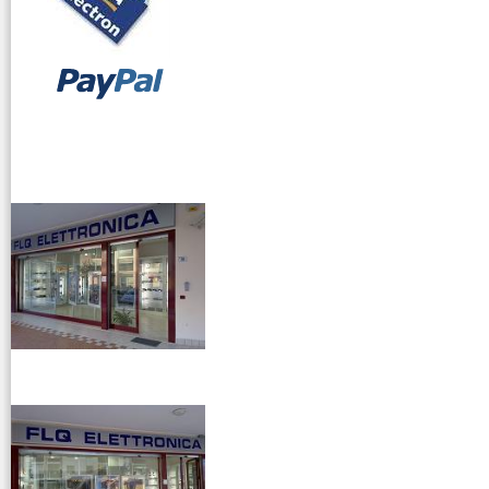
vendita ricetrasmettitori
venditaricetrsmittenti