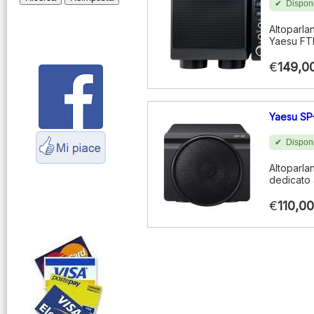
Disponi
Montaggio
connettori
Altoparla
Yaesu FT
Parliamo di
antenne e cavi
€
149,0
Servizio
Radioelettrico
Yaesu SP
Marittimo
Disponi
Altoparla
dedicato 
€
110,00