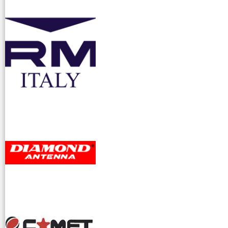
accessori ra
dioamatori