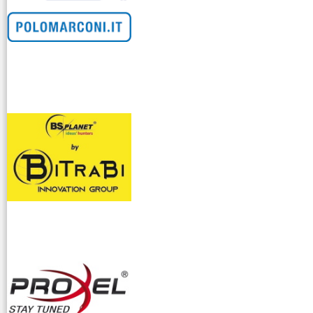
venditllari gps
i