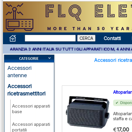
Contatti
* GARANZIA 3 ANNI ITALIA SU TUTTI GLI APPARATI ICOM, 4 ANNI 
Accessori ricetra
Accessori
antenne
Accessori
Altoparla
ricetrasmettitori
Disponi
Accessori apparati
base
Altoparla
staffa e 
Accessori apparati
€
17,00
portatili