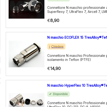
Connettore N maschio professionale 
Superflexy 7, UltraFlex 7, Aircell 7, L
€
8,90
N maschio ECOFLEX 15 TresAlloy®Tef
Chiedere
Connettore N maschio Professionale 
isolamento in Teflon (PTFE)
€
14,90
N maschio HyperFlex 10 TresAlloy®Te
Disponibile
Connettore N maschio Professionale 
UltraFlex 10, RG-213, RG-8, H1000