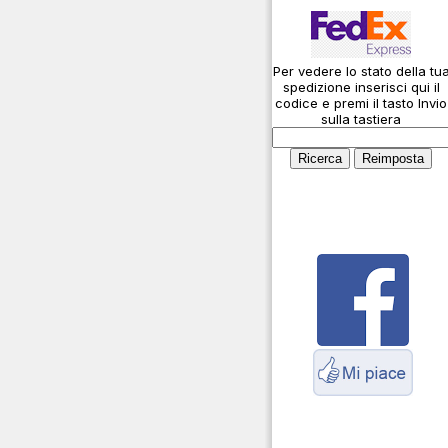
Connessioni
microfoniche
Per vedere lo stato della tu
Cosa è l' ADS-B
spedizione inserisci qui il
Montaggio connettori
codice e premi il tasto Invio
sulla tastiera
Parliamo di antenne e
cavi
Servizio Radioelettrico
Marittimo