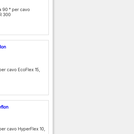
a 90 ° per cavo
MR 300
lon
per cavo EcoFlex 15,
flon
per cavo HyperFlex 10,