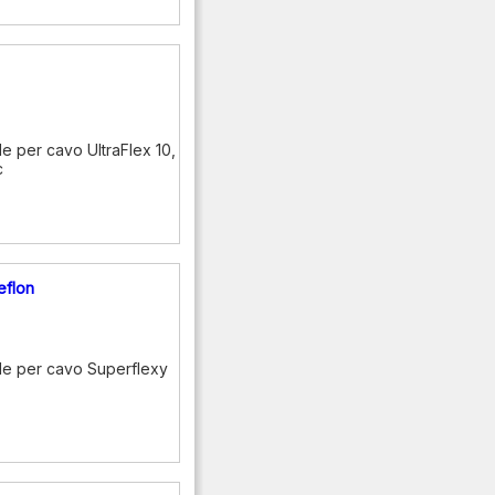
 per cavo UltraFlex 10,
c
eflon
le per cavo Superflexy