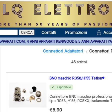
Contatti
Promozioni
Acce
 TUTTI GLI APPARATI ICOM, 4 ANNI APPARATI KENWOOD E 5 ANNI A
Connettori Adattatori
→
Connettori 
46
articoli
BNC maschio RG58/H155 Teflon®
Disponibile
Connettore BNC maschio professional
tipo RG58, H155, RG8XX, isolamento 
€
5,90