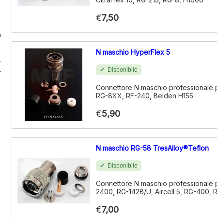
€
7,50
a
N maschio HyperFlex 5
Disponibile
Connettore N maschio professionale 
RG-8XX, RF-240, Belden H155
€
5,90
N maschio RG-58 TresAlloy®Teflon
Disponibile
Connettore N maschio professionale 
2400, RG-142B/U, Aircell 5, RG-400,
€
7,00