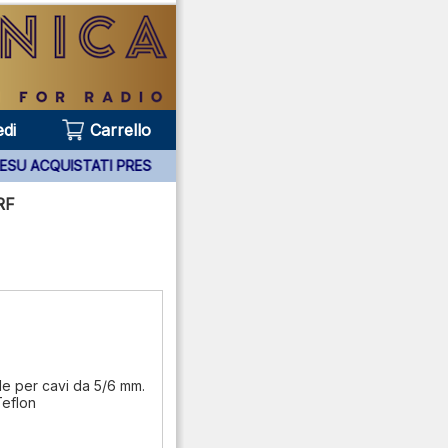
di
Carrello
PPARATI YAESU ACQUISTATI PRESSO DI NOI ***
RF
e per cavi da 5/6 mm.
Teflon