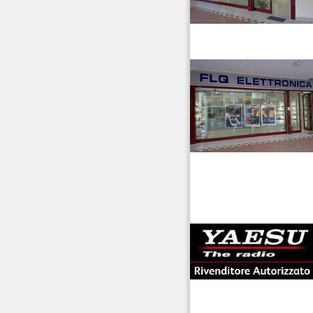
venditaricetrsmittenti
antenne rdioama
riali