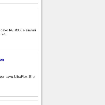
 cavo RG-8XX e similari
RF240
lon
er cavo UltraFlex 13 e