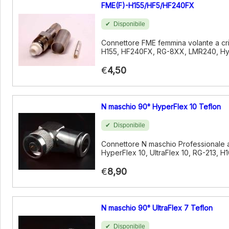
FME(F)-H155/HF5/HF240FX
Disponibile
Connettore FME femmina volante a cri
H155, HF240FX, RG-8XX, LMR240, Hy
€
4,50
N maschio 90° HyperFlex 10 Teflon
Disponibile
Connettore N maschio Professionale 
HyperFlex 10, UltraFlex 10, RG-213, H
€
8,90
N maschio 90° UltraFlex 7 Teflon
Disponibile