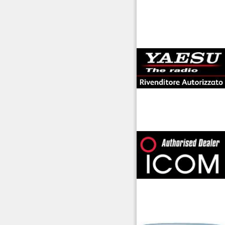
antenne rdioama
riali
offerte radioamatori