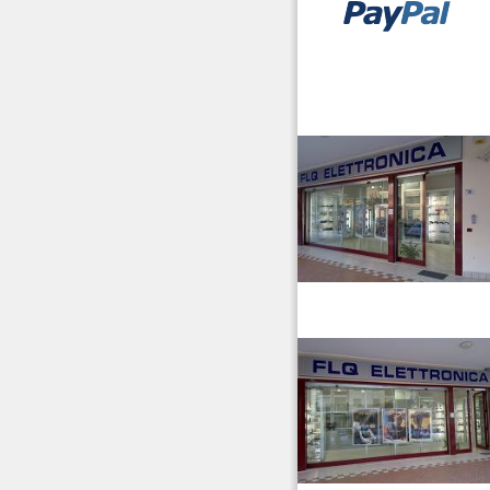
vendita ricetrasmettitori
venditaricetrsmittenti