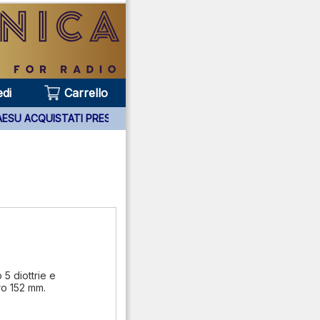
di
Carrello
ARATI YAESU ACQUISTATI PRESSO DI NOI ***
5 diottrie e
ro 152 mm.