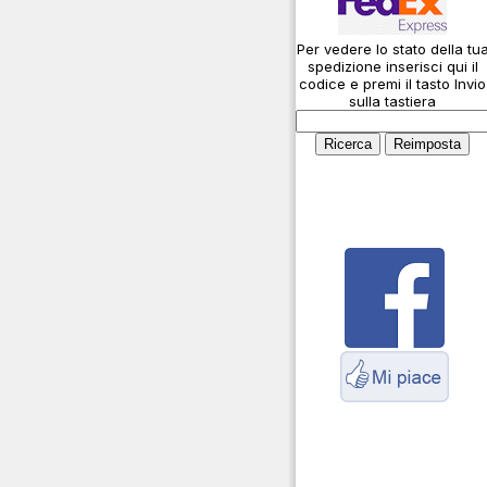
Connessioni
microfoniche
Per vedere lo stato della tu
Cosa è l' ADS-B
spedizione inserisci qui il
Montaggio connettori
codice e premi il tasto Invio
sulla tastiera
Parliamo di antenne e
cavi
Servizio Radioelettrico
Marittimo