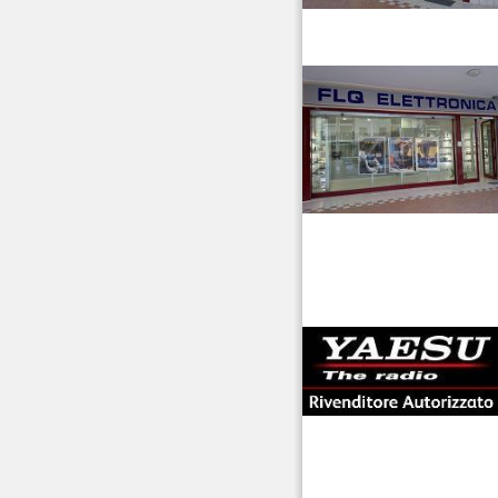
venditaricetrsmittenti
antenne rdioama
riali