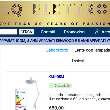
Contatti
Promozioni
Acce
UTTI GLI APPARATI ICOM, 4 ANNI APPARATI KENWOOD E 5 ANNI APP
Laboratorio
→
Lente con lampada
1
articoli
KML-95M
Disponibile
Lente da laboratorio con ingradimento 
illuminazione a 60 led bianchi, diamet
€
89,00