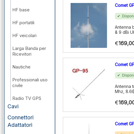
Comet G
HF base
Disponi
HF portatili
Antenna b
& 9 dBi U
HF veicolari
€
169,0
Larga Banda per
Ricevitori
Comet G
Nautiche
Disponi
Professionali uso
civile
Antenna 
Mhz, 8.6
Radio TV GPS
€
169,0
Cavi
VHF/UHF/SHF
base
Connettori
Comet G
Adattatori
VHF/UHF/SHF