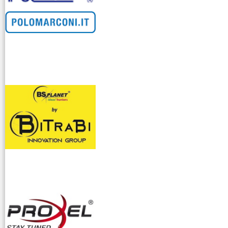
venditllari gps
i