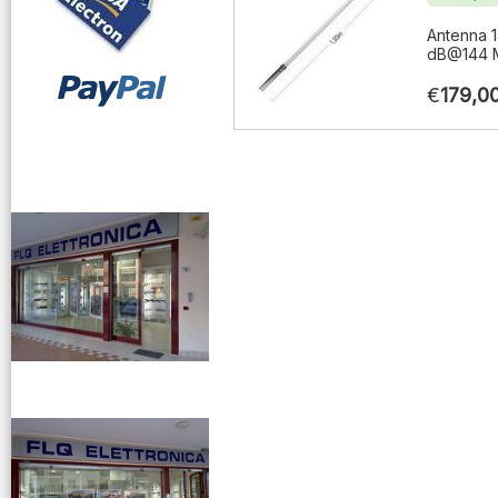
Antenna 1
dB@144 M
€
179,0
vendita ricetrasmettitori
venditaricetrsmittenti