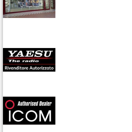
antenne rdioama
riali
offerte radioamatori