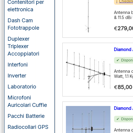
portatili
Contenitori per
Chieder
elettronica
Antenna b
VHF/UHF/SHF
& 11.5 dB
veicolari
Dash Cam
Fototrappole
€
279,0
Duplexer
Triplexer
Diamond 
Accoppiatori
Disponi
Interfoni
Antenna d
Inverter
Watt, 1.1
Laboratorio
€
85,00
Microfoni
Auricolari Cuffie
Diamond 
Pacchi Batterie
Disponi
Radiocollari GPS
Antenna d