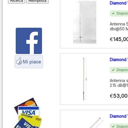
Diamond 
Montaggio
connettori
Disponi
Parliamo di
Antenna 5
antenne e cavi
dbi@50 M
Servizio
€
145,0
Radioelettrico
Marittimo
Diamond
Disponi
Antenna s
2.15 dB@
€
53,00
Diamond
Disponi