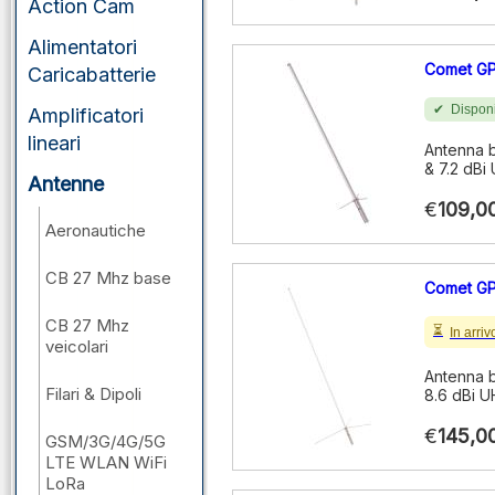
Action Cam
Alimentatori
Comet G
Caricabatterie
Disponi
Amplificatori
lineari
Antenna b
& 7.2 dBi
Antenne
€
109,0
Aeronautiche
CB 27 Mhz base
Comet G
CB 27 Mhz
In arriv
veicolari
Antenna b
Filari & Dipoli
8.6 dBi U
€
145,0
GSM/3G/4G/5G
LTE WLAN WiFi
LoRa