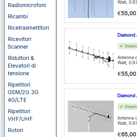
Watt, 0.6
Radiomicrofoni
€
55,00
Ricambi
Ricetrasmettitori
Diamond 
Ricevitori
Scanner
Disponi
Riduttori &
Antenna d
Watt, 0.9
Elevatori di
tensione
€
55,00
Ripetitori
GSM/2G 3G
Diamond 
4G/LTE
Disponi
Ripetitori
Antenna d
VHF/UHF
Watt, 0.9
Rotori
€
65,00