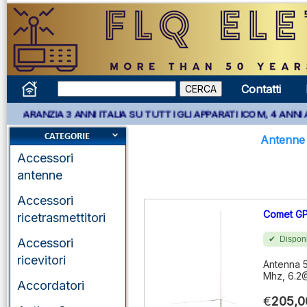
Contatti
* GARANZIA 3 ANNI ITALIA SU TUTTI GLI APPARATI ICOM, 4 ANNI 
Antenne
Accessori
antenne
Accessori
Comet GP
ricetrasmettitori
Disponi
Accessori
ricevitori
Antenna 5
Mhz, 6.2
Accordatori
€
205,0