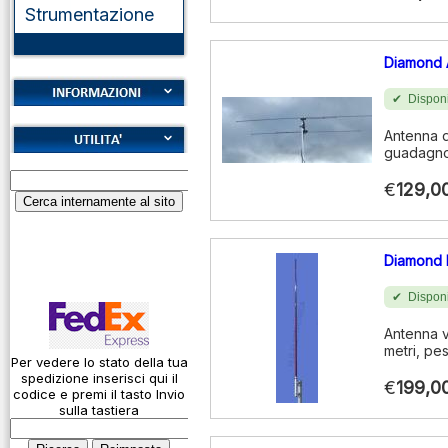
Strumentazione
Diamond
Disponi
Cookies
Antenna d
guadagno 
Diritto di recesso
Alfabeto Fonetico
Garanzie
€
129,0
ICAO
Informativa sulla
Calcolatore
privacy
attenuazione cavi
Diamond 
coassiali
Spedizioni
Codice Q
Disponi
Come si usa un
Antenna v
cavo
metri, pe
Per vedere lo stato della tua
spedizione inserisci qui il
Connessioni
€
199,0
codice e premi il tasto Invio
microfoniche
sulla tastiera
Cosa è l' ADS-B