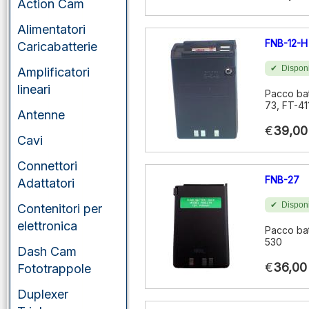
Action Cam
Alimentatori
FNB-12-H
Caricabatterie
Disponi
Amplificatori
lineari
Pacco bat
73, FT-4
Antenne
€
39,00
Cavi
Connettori
FNB-27
Adattatori
Disponi
Contenitori per
elettronica
Pacco bat
530
Dash Cam
€
36,00
Fototrappole
Duplexer