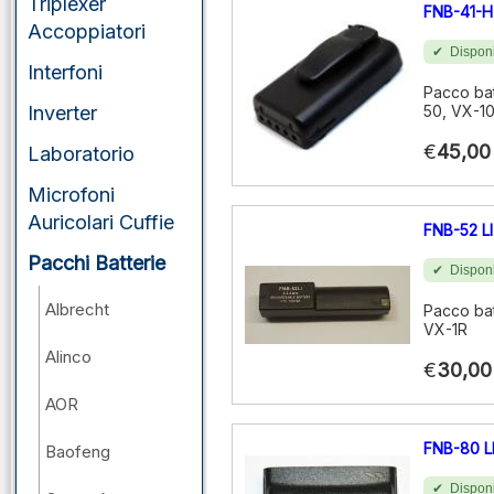
Triplexer
FNB-41-H
Accoppiatori
Disponi
Interfoni
Pacco bat
Inverter
50, VX-10
€
45,00
Laboratorio
Microfoni
Auricolari Cuffie
FNB-52 LI
Pacchi Batterie
Disponi
Albrecht
Pacco bat
VX-1R
Alinco
€
30,00
AOR
FNB-80 L
Baofeng
Disponi