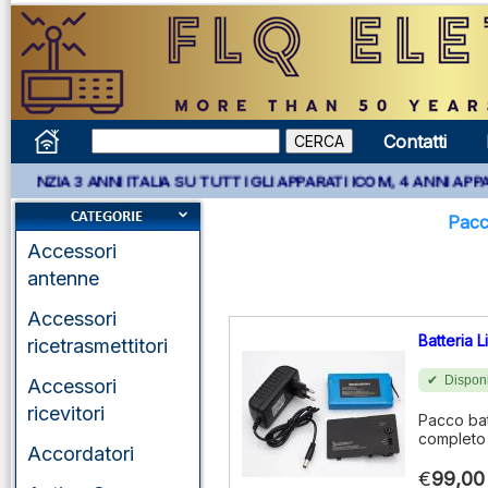
Contatti
ANNI ITALIA SU TUTTI GLI APPARATI ICOM, 4 ANNI APPARATI KENW
Pacc
Accessori
antenne
Accessori
Batteria 
ricetrasmettitori
Disponi
Accessori
ricevitori
Pacco bat
completo 
Accordatori
€
99,00