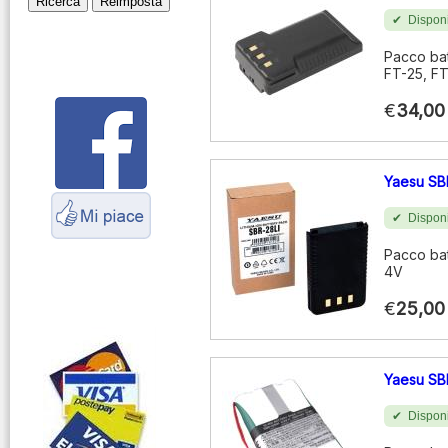
Disponi
Montaggio
connettori
Pacco bat
FT-25, F
Parliamo di
antenne e cavi
€
34,00
Servizio
Radioelettrico
Marittimo
Yaesu SB
Disponi
Pacco bat
4V
€
25,00
Yaesu S
Disponi