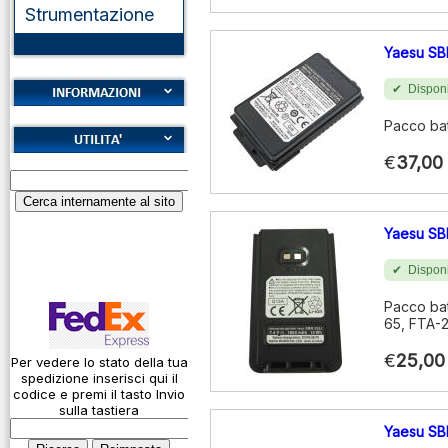
Strumentazione
Yaesu SB
Disponi
Cookies
Pacco bat
Diritto di recesso
€
37,00
Alfabeto Fonetico
Garanzie
ICAO
Informativa sulla
Calcolatore
Yaesu SB
privacy
attenuazione cavi
coassiali
Disponi
Spedizioni
Codice Q
Pacco bat
65, FTA-
Come si usa un
cavo
€
25,00
Per vedere lo stato della tua
spedizione inserisci qui il
Connessioni
codice e premi il tasto Invio
microfoniche
sulla tastiera
Yaesu SB
Cosa è l' ADS-B