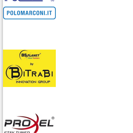
venditllari gps
i