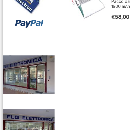
Pacco bat
1900 mAh
€
58,00
vendita ricetrasmettitori
venditaricetrsmittenti