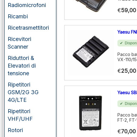
Radiomicrofoni
Yaesu
€
59,00
Ricambi
Ricetrasmettitori
Yaesu FN
Ricevitori
Disponi
Scanner
Pacco bat
Riduttori &
VX-110/15
Elevatori di
€
25,00
tensione
Ripetitori
GSM/2G 3G
Yaesu SB
4G/LTE
Disponi
Ripetitori
Pacco bat
VHF/UHF
FT-2, FT-
Rotori
€
70,00