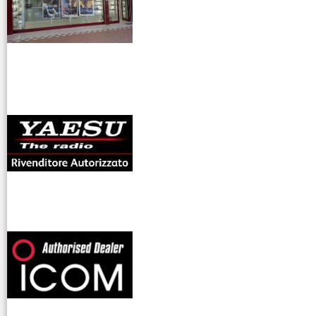
antenne rdioama
riali
offerte radioamatori