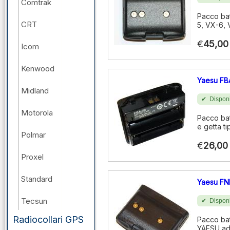
Comtrak
Pacco bat
CRT
5, VX-6,
€
45,00
Icom
Kenwood
Yaesu FB
Midland
Disponi
Motorola
Pacco bat
e getta ti
Polmar
€
26,00
Proxel
Standard
Yaesu FN
Tecsun
Disponi
Radiocollari GPS
Pacco batt
Wouxun
YAESU ad