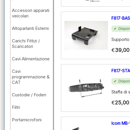
Accessori apparati
veicolari
F817-BAS
Altoparlanti Esterni
Disponi
Supporto 
Carichi Fittizi /
Scaricatori
€
39,00
Cavi Alimentazione
F817-STA
Cavi
programmazione &
Disponi
CAT
Staffa di
Custodie / Foderi
€
25,00
Filtri
Portamicrofoni
Icom MB-