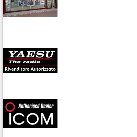
antenne rdioama
riali
offerte radioamatori