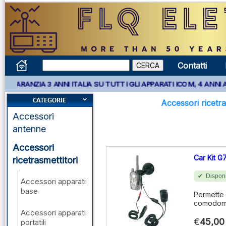
Contatti
** GARANZIA 3 ANNI ITALIA SU TUTTI GLI APPARATI ICOM, 4 ANNI
Accessori ricetra
Accessori
antenne
Accessori
Car Kit G
ricetrasmettitori
Disponi
Accessori apparati
base
Permette 
comodome
Accessori apparati
€
45,00
portatili