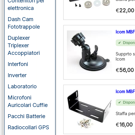
Contenitori per
elettronica
€
22,00
Dash Cam
Fototrappole
Icom MBF
Duplexer
Disponi
Triplexer
Accoppiatori
Supprto s
Icom
Interfoni
€
56,00
Inverter
Laboratorio
Icom MBF
Microfoni
Disponi
Auricolari Cuffie
Staffa pe
Pacchi Batterie
€
16,00
Radiocollari GPS