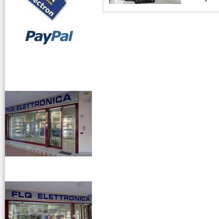
vendita ricetrasmettitori
venditaricetrsmittenti