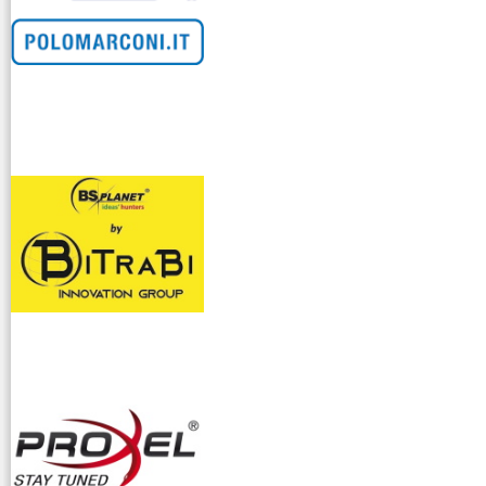
venditllari gps
i