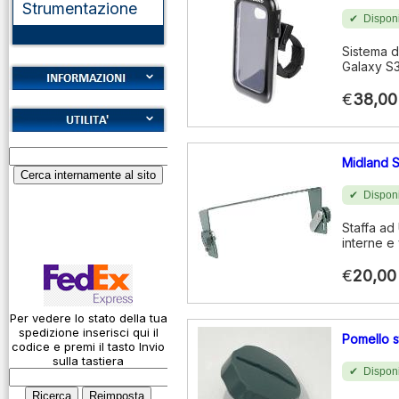
Strumentazione
Disponi
Sistema d
Galaxy S3
€
38,00
Cookies
Diritto di recesso
Alfabeto Fonetico
Garanzie
Midland 
ICAO
Informativa sulla
Calcolatore
Disponi
privacy
attenuazione cavi
Staffa ad 
coassiali
Spedizioni
interne e
Codice Q
€
20,00
Come si usa un
cavo
Per vedere lo stato della tua
spedizione inserisci qui il
Connessioni
Pomello s
codice e premi il tasto Invio
microfoniche
sulla tastiera
Disponi
Cosa è l' ADS-B