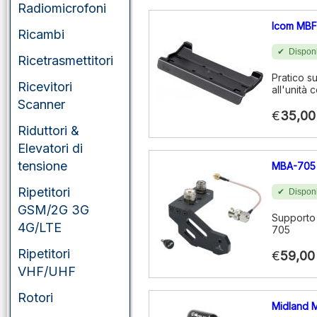
Radiomicrofoni
Icom MBF
Ricambi
Disponi
Ricetrasmettitori
Pratico s
Ricevitori
all'unità 
Scanner
€
35,00
Riduttori &
Elevatori di
tensione
MBA-705
Ripetitori
Disponi
GSM/2G 3G
Supporto 
4G/LTE
705
Ripetitori
€
59,00
VHF/UHF
Rotori
Midland