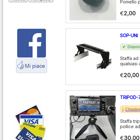
Pomello p
Montaggio
connettori
€
2,00
Parliamo di
antenne e cavi
SOP-UNI
Servizio
Radioelettrico
Disponi
Marittimo
Staffa ad 
qualsiasi
€
20,00
TRIPOD-
Chieder
Staffa tri
pollice ad
€
30,00