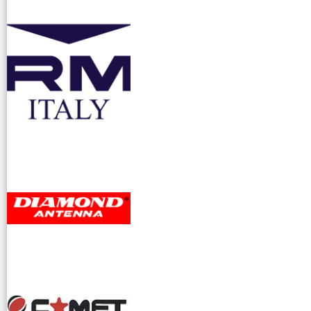
accessori ra
dioamatori