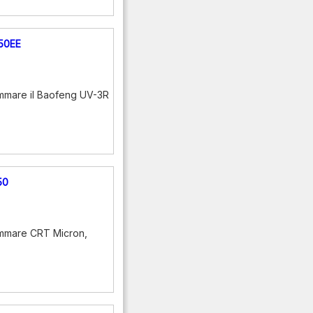
50EE
mmare il Baofeng UV-3R
50
ammare CRT Micron,