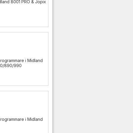
dland 8001 PRO & Jopix
programmare i Midland
90/890/990
programmare i Midland