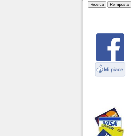
cavi
Servizio Radioelettrico
Marittimo