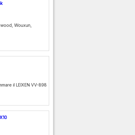
ak
enwood, Wouxun,
mmare il LEIXEN VV-898
DX10