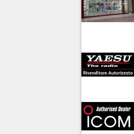
antenne rdioama
riali
offerte radioamatori