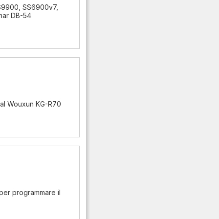
S9900, SS6900v7,
lmar DB-54
o al Wouxun KG-R70
per programmare il