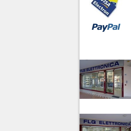
vendita ricetrasmettitori
venditaricetrsmittenti