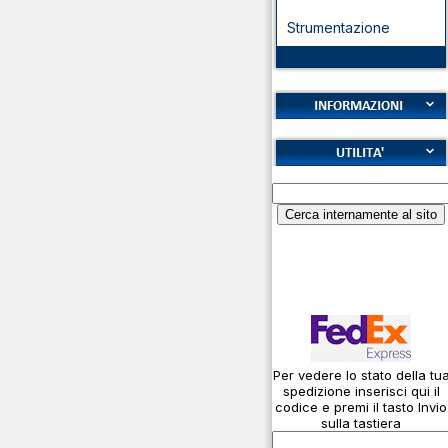
Strumentazione
Cookies
Diritto di recesso
Alfabeto Fonetico ICAO
Garanzie
Calcolatore
Informativa sulla privacy
attenuazione cavi
coassiali
Spedizioni
Codice Q
Come si usa un cavo
Connessioni
microfoniche
Per vedere lo stato della tu
Cosa è l' ADS-B
spedizione inserisci qui il
Montaggio connettori
codice e premi il tasto Invio
sulla tastiera
Parliamo di antenne e