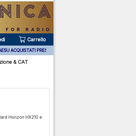
di
Carrello
PPARATI YAESU ACQUISTATI PRESSO DI NOI ***
zione & CAT
ard Horizon HX210 e