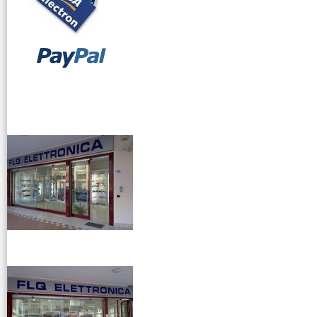
vendita ricetrasmettitori
venditaricetrsmittenti