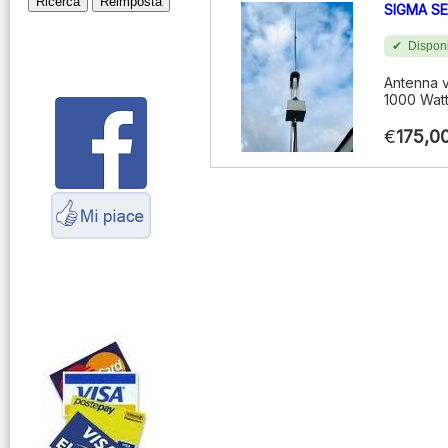
SIGMA S
Montaggio
connettori
Disponi
Parliamo di
Antenna v
antenne e cavi
1000 Watt
Servizio
€
175,0
Radioelettrico
Marittimo