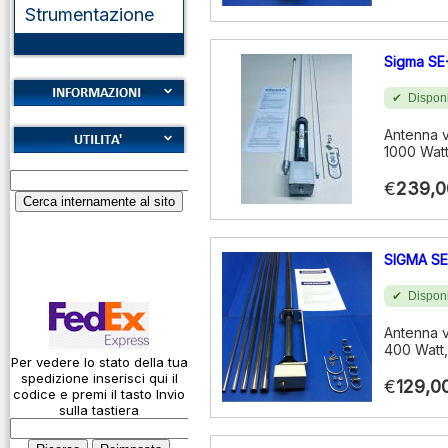
Strumentazione
Sigma SE
Disponi
Cookies
Antenna v
1000 Watt
Diritto di recesso
Alfabeto Fonetico
Garanzie
€
239,0
ICAO
Informativa sulla
Calcolatore
privacy
attenuazione cavi
SIGMA S
coassiali
Spedizioni
Codice Q
Disponi
Come si usa un
Antenna v
400 Watt,
cavo
Per vedere lo stato della tua
spedizione inserisci qui il
Connessioni
€
129,0
codice e premi il tasto Invio
microfoniche
sulla tastiera
Cosa è l' ADS-B