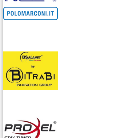
venditllari gps
i