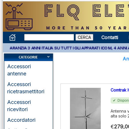
Contatti
 GARANZIA 3 ANNI ITALIA SU TUTTI GLI APPARATI ICOM, 4 ANNI 
An
Accessori
antenne
Accessori
Comtrak 
ricetrasmettitori
Disponi
Accessori
ricevitori
Antenna v
alta solo
Accordatori
€
279,0