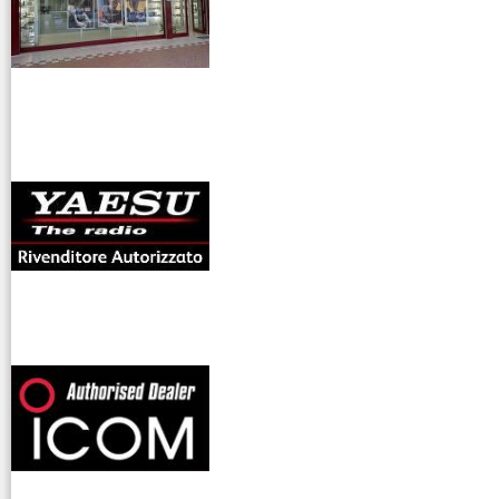
antenne rdioama
riali
offerte radioamatori