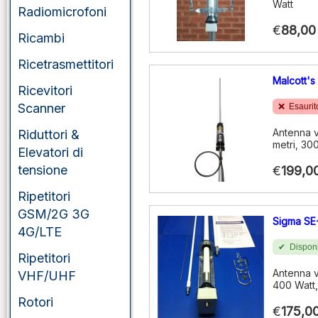
Watt
Radiomicrofoni
€
88,00
Ricambi
Ricetrasmettitori
Malcott's
Ricevitori
Scanner
Esaurit
Antenna v
Riduttori &
metri, 30
Elevatori di
tensione
€
199,0
Ripetitori
GSM/2G 3G
Sigma SE
4G/LTE
Disponi
Ripetitori
Antenna v
VHF/UHF
400 Watt,
Rotori
€
175,0