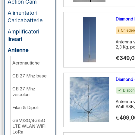
Action Cam
Alimentatori
Diamond
Caricabatterie
Chieder
Amplificatori
lineari
Antenna v
2,3 Kg. p
Antenne
€
349,0
Aeronautiche
CB 27 Mhz base
Diamond
CB 27 Mhz
Disponi
veicolari
Antenna v
Watt SSB, 
Filari & Dipoli
€
469,0
GSM/3G/4G/5G
LTE WLAN WiFi
LoRa